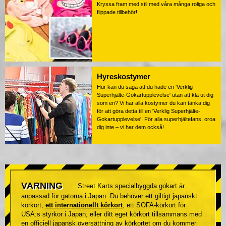
Kryssa fram med stil med våra många roliga och
flippade tillbehör!
Hyreskostymer
Hur kan du säga att du hade en 'Verklig
Superhjälte-Gokartupplevelse' utan att klä ut dig
som en? Vi har alla kostymer du kan tänka dig
för att göra detta till en 'Verklig Superhjälte-
Gokartupplevelse'! För alla superhjältefans, oroa
dig inte – vi har dem också!
VARNING
Street Karts specialbyggda gokart är
anpassad för gatorna i Japan. Du behöver ett giltigt japanskt
körkort,
ett internationellt körkort
, ett SOFA-körkort för
USA:s styrkor i Japan, eller ditt eget körkort tillsammans med
en officiell japansk översättning av körkortet om du kommer