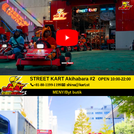
STREET KART Akihabara #2
OPEN 10:00-22:00
📞+81-80-1199-1199
📧
shina@kart.st
MENY/Byt butik
HEM
Om oss
Specifikationer
Pris
Hitta hit
Röster
FAQ