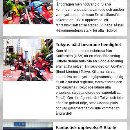
långdragen men nödvändig. Själva
körningen runt gatorna var rolig och guiden
var mycket uppmärksam för att säkerställa
säkerheten. 10/10 upplevelse, ett
fantastiskt sätt att se staden. Vi hade så kul!
Rekommenderas starkt för alla i Tokyo!
Tokyos bäst bevarade hemlighet
Kom hit under en semesterresa från
Kalifornien (USA) för en väns födelsedag.
Hittade denna butik via en Google-sökning
efter att ha sett en TikTok-video om Go-Kart
Street-körning i Tokyo. Killarna här var
interaktiva och mycket hjälpsamma, de såg
till att vi förstod reglerna, föreskrifterna och
trafiklagarna i Tokyo (de talade alla
engelska, så detta gjorde det superlätt att
förstå). Om du någonsin är i Tokyo och letar
efter lite gokart-nöje, besök denna plats
och jag garanterar att du inte kommer att
ångra det!
Fantastisk upplevelse!! Skulle