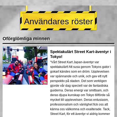
Användares röster
Oförglömliga minnen
Spektakulärt Street Kart-äventyr i
Tokyo!
"Vårt Street Kart Japan-äventyr var
spektakulärt! Att susa genom Tokyos gator i
gokart kändes som en dröm. Upplevelsen
var spännande och unik, och gav ett nytt
perspektiv på staden. Det som verkligen
gjorde vår dag speciell var de fantastiska
guiderna. Deras energi var smittsam, och
deras djupa kunskap om Tokyo tillförde så
mycket till upplevelsen. Deras entusiasm,
professionalism och vänlighet fick oss att
känna oss välkomna och exalterade. Tack,
Street Kart, för ett äventyr vi aldrig kommer