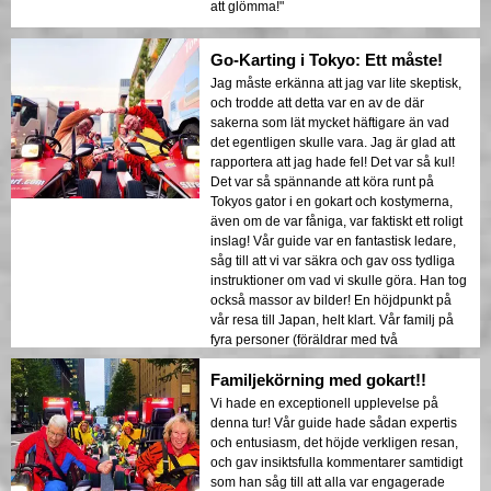
att glömma!"
Go-Karting i Tokyo: Ett måste!
Jag måste erkänna att jag var lite skeptisk,
och trodde att detta var en av de där
sakerna som lät mycket häftigare än vad
det egentligen skulle vara. Jag är glad att
rapportera att jag hade fel! Det var så kul!
Det var så spännande att köra runt på
Tokyos gator i en gokart och kostymerna,
även om de var fåniga, var faktiskt ett roligt
inslag! Vår guide var en fantastisk ledare,
såg till att vi var säkra och gav oss tydliga
instruktioner om vad vi skulle göra. Han tog
också massor av bilder! En höjdpunkt på
vår resa till Japan, helt klart. Vår familj på
fyra personer (föräldrar med två
universitetsstudenter) älskade det!
Familjekörning med gokart!!
Vi hade en exceptionell upplevelse på
denna tur! Vår guide hade sådan expertis
och entusiasm, det höjde verkligen resan,
och gav insiktsfulla kommentarer samtidigt
som han såg till att alla var engagerade