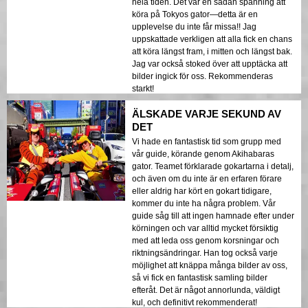
hela tiden. Det var en sådan spänning att
köra på Tokyos gator—detta är en
upplevelse du inte får missa!! Jag
uppskattade verkligen att alla fick en chans
att köra längst fram, i mitten och längst bak.
Jag var också stoked över att upptäcka att
bilder ingick för oss. Rekommenderas
starkt!
ÄLSKADE VARJE SEKUND AV
DET
Vi hade en fantastisk tid som grupp med
vår guide, körande genom Akihabaras
gator. Teamet förklarade gokartarna i detalj,
och även om du inte är en erfaren förare
eller aldrig har kört en gokart tidigare,
kommer du inte ha några problem. Vår
guide såg till att ingen hamnade efter under
körningen och var alltid mycket försiktig
med att leda oss genom korsningar och
riktningsändringar. Han tog också varje
möjlighet att knäppa många bilder av oss,
så vi fick en fantastisk samling bilder
efteråt. Det är något annorlunda, väldigt
kul, och definitivt rekommenderat!