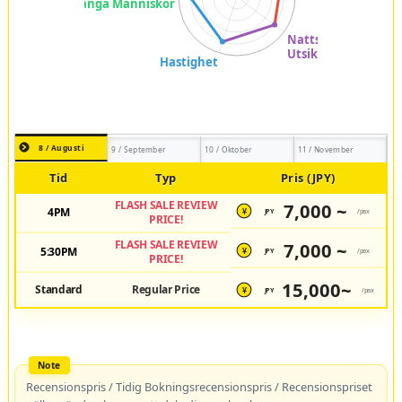
8 / Augusti
9 / September
10 / Oktober
11 / November
Tid
Typ
Pris (JPY)
FLASH SALE REVIEW
7,000 ~
4PM
JPY
/pax
¥
PRICE!
FLASH SALE REVIEW
7,000 ~
5:30PM
JPY
/pax
¥
PRICE!
15,000~
Standard
Regular Price
JPY
/pax
¥
Recensionspris / Tidig Bokningsrecensionspris / Recensionspriset