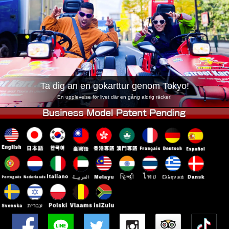
Företag
Boka
Byt butik
Tokyo Shinagawa
Tokyo Akihabara#1
Tokyo Akihabara#2
Tokyo Shibuya
Tokyo Shibuya Annex
Tokyo Bay
Ta dig an en gokarttur genom Tokyo!
Tokyo Asakusa
Osaka
En upplevelse för livet där en gång aldrig räcker!
Okinawa