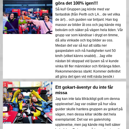
göra det 100% igen!!!
Så kul! Gruppen jag körde med var
fantastisk (från Perth och LA... de vet vilka
de är!)... och guiden var briljant. Han tog
massor av bilder åt oss och jag kände mig
bekväm och säker på vägen hela tiden. Vår
grupp var som kändisar i drygt en timme,
då alla vinkade och tog bilder av oss.
Medan det var så kul att sätta ner
gaspedalen och nå hastigheter runt 50
km/h (vilket känns snabbt)... Jag ville
nästan bli stoppad vid ljusen så vi kunde
vinka till fler människor och förlänga tiden.
Rekommenderas starkt. Kommer definitivt
att göra det igen vid mitt nästa besök i
Tokyo.
Ett gokart-äventyr du inte får
missa
Jag kan inte tala tillräckligt gott om denna
upplevelse! Jag var osäker på hur våra
guider skulle hantera gruppen av gokart på
vägen, men dessa killar skötte det hela
exemplariskt. Det var en galen/rolig
upplevelse, men jag kände mig helt säker