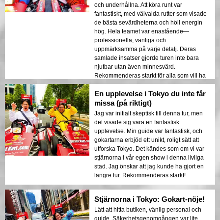
och underhållna. Att köra runt var
fantastiskt, med välvalda rutter som visade
de bästa sevärdheterna och höll energin
hög. Hela teamet var enastående—
professionella, vänliga och
uppmärksamma på varje detalj. Deras
samlade insatser gjorde turen inte bara
njutbar utan även minnesvärd.
Rekommenderas starkt för alla som vill ha
en fantastisk tid och köra runt i Tokyo!
En upplevelse i Tokyo du inte får
missa (på riktigt)
Jag var initialt skeptisk till denna tur, men
det visade sig vara en fantastisk
upplevelse. Min guide var fantastisk, och
gokartarna erbjöd ett unikt, roligt sätt att
utforska Tokyo. Det kändes som om vi var
stjärnorna i vår egen show i denna livliga
stad. Jag önskar att jag kunde ha gjort en
längre tur. Rekommenderas starkt!
Stjärnorna i Tokyo: Gokart-nöje!
Lätt att hitta butiken, vänlig personal och
guide. Säkerhetsgenomgången var lite