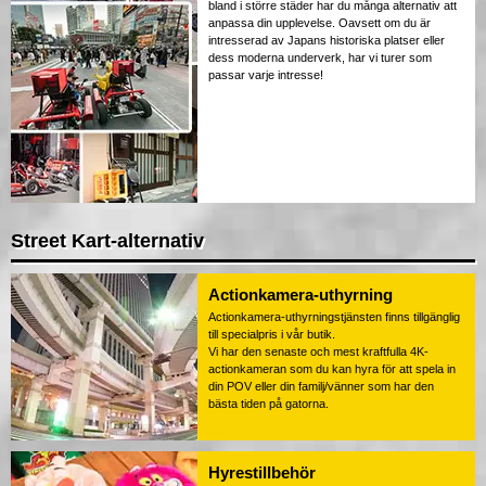
bland i större städer har du många alternativ att
anpassa din upplevelse. Oavsett om du är
intresserad av Japans historiska platser eller
dess moderna underverk, har vi turer som
passar varje intresse!
Street Kart-alternativ
Actionkamera-uthyrning
Actionkamera-uthyrningstjänsten finns tillgänglig
till specialpris i vår butik.
Vi har den senaste och mest kraftfulla 4K-
actionkameran som du kan hyra för att spela in
din POV eller din familj/vänner som har den
bästa tiden på gatorna.
Hyrestillbehör