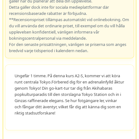
gäller när du planerar att dela din upplevelse.
Detta gäller dock inte för sociala medieplattformar där
recensionsbaserade rabatter är förbjudna.
**Recensionspriset tillämpas automatiskt vid onlinebokning. Om
du vill använda det ordinarie priset, till exempel om du vill hålla
upplevelsen konfidentiell, vänligen informera vår
bokningscentralpersonal via meddelande.
För den senaste prissättningen, vänligen se priserna som anges
bredvid varje tidsperiod i kalendern nedan.
Ungefär 1 timme. På denna kurs A2-S, kommer vi att köra
runt centrala Tokyo.Förbered dig för en adrenalinfylld åktur
genom Tokyo! Din go-kart-tur tar dig från Akihabaras
popkulturparadis till den storslagna Tokyo Station och in i
Ginzas raffinerade elegans. Se hur fotgängare ler, vinkar
och fångar ditt äventyr, vilket får dig att känna dig som en
riktig stadsutforskare!