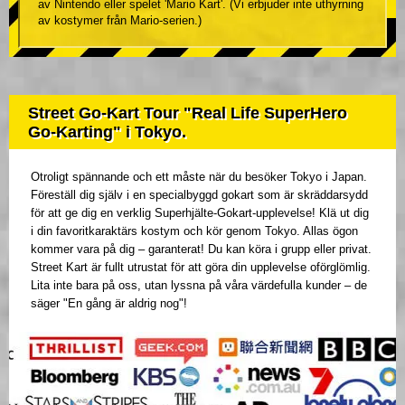
av Nintendo eller spelet 'Mario Kart'. (Vi erbjuder inte uthyrning
av kostymer från Mario-serien.)
Street Go-Kart Tour "Real Life SuperHero
Go-Karting" i Tokyo.
Otroligt spännande och ett måste när du besöker Tokyo i Japan.
Föreställ dig själv i en specialbyggd gokart som är skräddarsydd
för att ge dig en verklig Superhjälte-Gokart-upplevelse! Klä ut dig
i din favoritkaraktärs kostym och kör genom Tokyo. Allas ögon
kommer vara på dig – garanterat! Du kan köra i grupp eller privat.
Street Kart är fullt utrustat för att göra din upplevelse oförglömlig.
Lita inte bara på oss, utan lyssna på våra värdefulla kunder – de
säger "En gång är aldrig nog"!